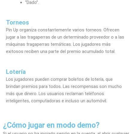
“Dado”.
Torneos
Pin Up organiza constantemente varios torneos. Ofrecen
jugar a las tragaperras de un determinado proveedor o a las
máquinas tragaperras temáticas. Los jugadores más
exitosos reciben una parte del premio acumulado total.
Lotería
Los jugadores pueden comprar boletos de lotería, que
brindan premios para todos. Las recompensas son mucho
más que dinero. Los usuarios reclaman teléfonos
inteligentes, computadoras e incluso un automóvil.
¿Cómo jugar en modo demo?
Si el usuario no ha iniciado sesión en la cuenta, al abrir cualquier