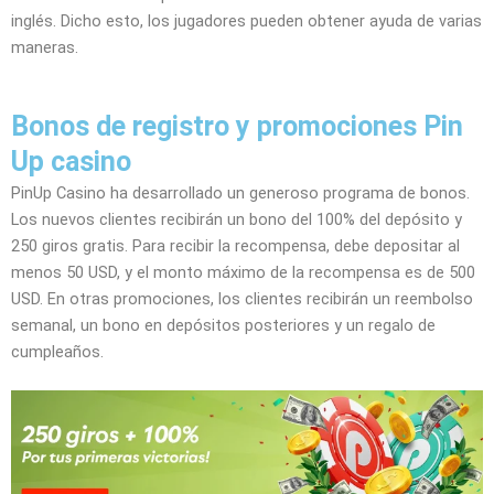
inglés. Dicho esto, los jugadores pueden obtener ayuda de varias
maneras.
Bonos de registro y promociones Pin
Up casino
PinUp Casino ha desarrollado un generoso programa de bonos.
Los nuevos clientes recibirán un bono del 100% del depósito y
250 giros gratis. Para recibir la recompensa, debe depositar al
menos 50 USD, y el monto máximo de la recompensa es de 500
USD. En otras promociones, los clientes recibirán un reembolso
semanal, un bono en depósitos posteriores y un regalo de
cumpleaños.