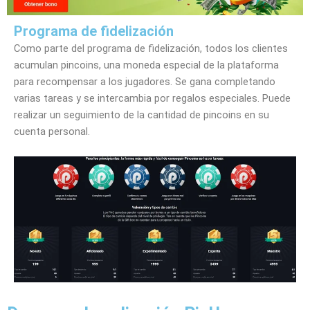
Programa de fidelización
Como parte del programa de fidelización, todos los clientes
acumulan pincoins, una moneda especial de la plataforma
para recompensar a los jugadores. Se gana completando
varias tareas y se intercambia por regalos especiales. Puede
realizar un seguimiento de la cantidad de pincoins en su
cuenta personal.