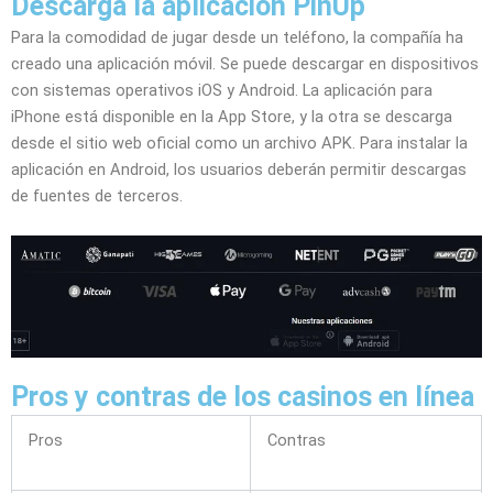
Descarga la aplicación PinUp
Para la comodidad de jugar desde un teléfono, la compañía ha
creado una aplicación móvil. Se puede descargar en dispositivos
con sistemas operativos iOS y Android. La aplicación para
iPhone está disponible en la App Store, y la otra se descarga
desde el sitio web oficial como un archivo APK. Para instalar la
aplicación en Android, los usuarios deberán permitir descargas
de fuentes de terceros.
Pros y contras de los casinos en línea
Pros
Contras