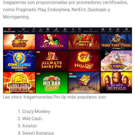
tragaperras son proporcionadas por proveedores certificados,
como Pragmatic Play, Endorphina, NetEnt, Quickspin y
Microgaming.
Las cinco tragamonedas Pin-Up más populares son:
Crazy Monkey.
Wild Cash.
Aviator.
Sweet Bonanza.