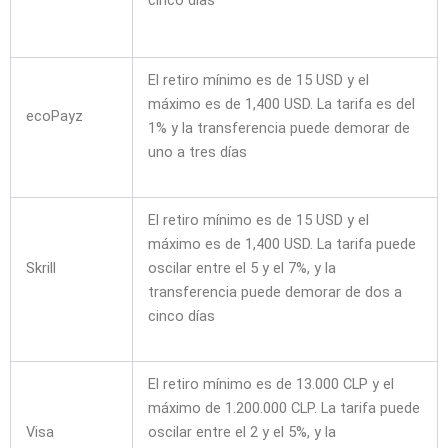
El retiro mínimo es de 15 USD y el
máximo es de 1,400 USD. La tarifa es del
ecoPayz
1% y la transferencia puede demorar de
uno a tres días
El retiro mínimo es de 15 USD y el
máximo es de 1,400 USD. La tarifa puede
Skrill
oscilar entre el 5 y el 7%, y la
transferencia puede demorar de dos a
cinco días
El retiro mínimo es de 13.000 CLP y el
máximo de 1.200.000 CLP. La tarifa puede
Visa
oscilar entre el 2 y el 5%, y la