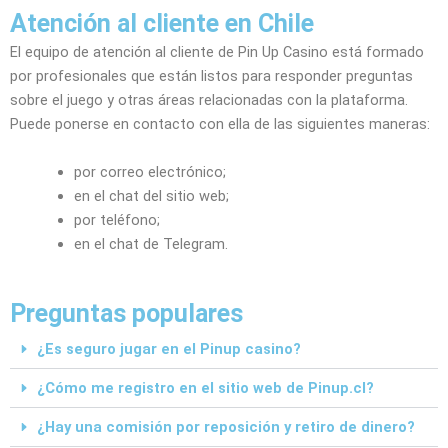
Atención al cliente en Chile
El equipo de atención al cliente de Pin Up Casino está formado
por profesionales que están listos para responder preguntas
sobre el juego y otras áreas relacionadas con la plataforma.
Puede ponerse en contacto con ella de las siguientes maneras:
por correo electrónico;
en el chat del sitio web;
por teléfono;
en el chat de Telegram.
Preguntas populares
¿Es seguro jugar en el Pinup casino?
¿Cómo me registro en el sitio web de Pinup.cl?
¿Hay una comisión por reposición y retiro de dinero?